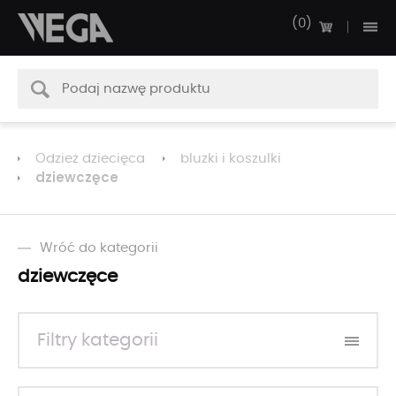
0
Odzież dziecięca
bluzki i koszulki
dziewczęce
Wróć do kategorii
dziewczęce
Filtry kategorii