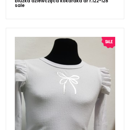
bluzka dziewczęca kokardka dr r.122-128
sale