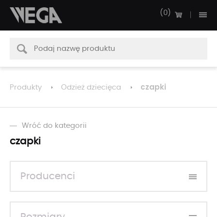
0
czapki
Produkty
Odzież dziecięca
Wróć do kategorii
czapki
Producenci