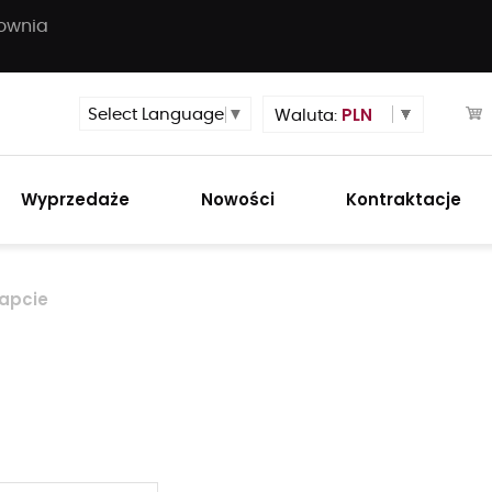
townia
PLN
Select Language
▼
Waluta:
Wyprzedaże
Nowości
Kontraktacje
apcie