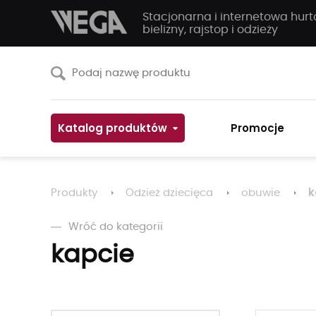
Stacjonarna i internetowa hur
bielizny, rajstop i odzieży
Katalog produktów
Promocje
k
Produkty
Odzież dziecięca
obuwie
Wróć do kategorii
kapcie