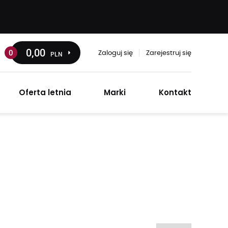
0
,00
0
PLN
Zaloguj się
Zarejestruj się
Oferta letnia
Marki
Kontakt