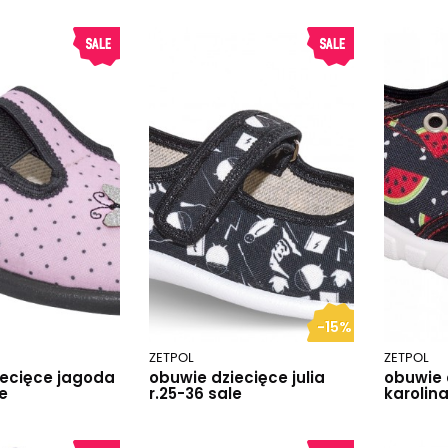
-15%
ZETPOL
ZETPOL
iecięce jagoda
obuwie dziecięce julia
obuwie 
le
r.25-36 sale
karolina