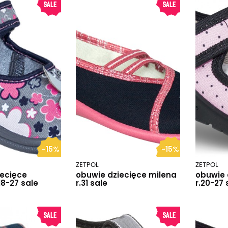
-15%
-15%
ZETPOL
ZETPOL
iecięce
obuwie dziecięce milena
obuwie 
18-27 sale
r.31 sale
r.20-27 