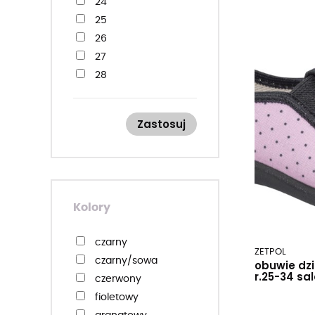
24
25
26
27
28
29
30
Zastosuj
31
32
33
34
35
Kolory
36
czarny
ZETPOL
czarny/sowa
obuwie dz
r.25-34 sa
czerwony
fioletowy