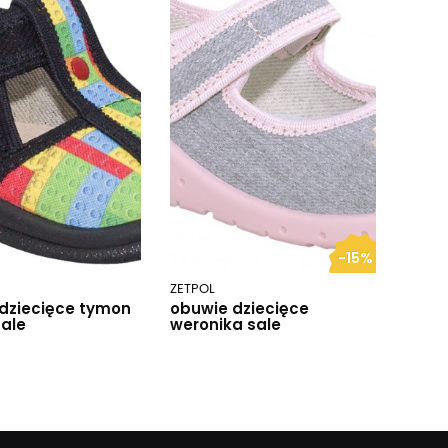
-15%
ZETPOL
dziecięce tymon
obuwie dziecięce
sale
weronika sale