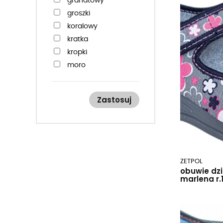
granatowy
groszki
koralowy
kratka
kropki
moro
mysz
niebieski
Zastosuj
różowy
sowa
szary
szary/kotek
ZETPOL
obuwie dz
marlena r.