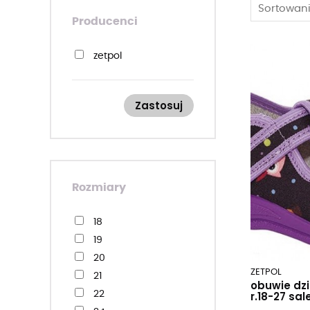
Sortowani
Producenci
zetpol
Zastosuj
Rozmiary
18
19
20
ZETPOL
21
obuwie dzi
r.18-27 sal
22