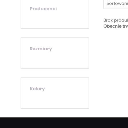
Sortowani
Producenci
Brak produk
Obecnie tr
Rozmiary
Kolory