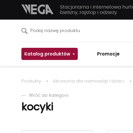
Stacjonarna i internetowa hur
bielizny, rajstop i odzieży
Katalog produktów
Promocje
Produkty
Akcesoria dla niemowląt i dzieci
Wróć do kategorii
kocyki