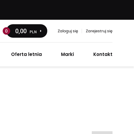
0
,00
0
PLN
Zaloguj się
Zarejestruj się
Oferta letnia
Marki
Kontakt