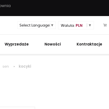
townia
PLN
Select Language
▼
Waluta:
Wyprzedaże
Nowości
Kontraktacje
kocyki
sen