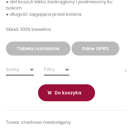
● dół koszuli lekko zaokrąglony i podniesiony ku
bokom
● długość sięgająca przed kolana
Skład: 100% bawełna
Tabela rozmiarów
Dane GPRS
Sortuj
Filtry
x
Do koszyka
Towar chwilowo niedostępny.