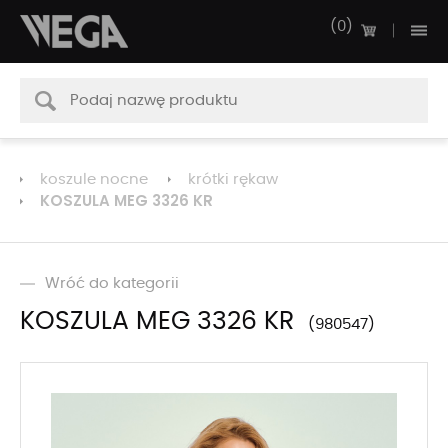
0
koszule nocne
krótki rękaw
KOSZULA MEG 3326 KR
Wróć do kategorii
KOSZULA MEG 3326 KR
980547