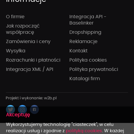
O firmie
Integracja API -
Baselinker
Jak rozpocząć
współpracę
Dropshipping
Zamówienia i ceny
Reklamacje
Wysyłka
Kontakt
Rozrachunki i płatności
Polityka cookies
Integracja XML / API
Polityka prywatności
Katalogi firm
x
Wykorzystujemy technologię "ciasteczek", w celu
realizacji usług i zgodnie z
polityką cookies
. W każdej