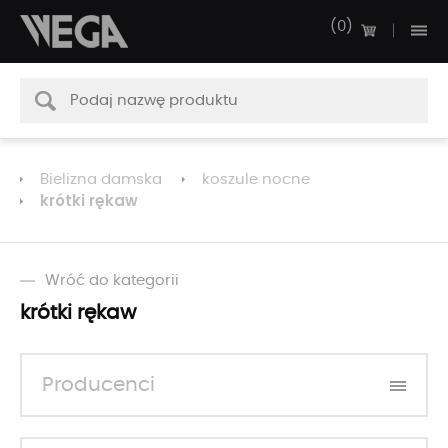
0
Bielizna damska
koszule nocne
krótki rękaw
Wróć do kategorii
krótki rękaw
Producenci