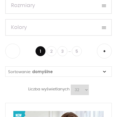
Rozmiary
Kolory
1
2
3
5
...
domyślne
Sortowanie:
Liczba wyświetlanych