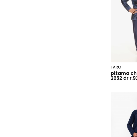
TARO
piżama ch
2652 dr r.9