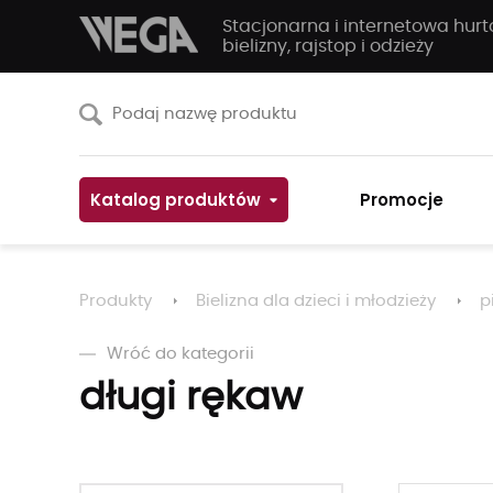
Stacjonarna i internetowa hur
bielizny, rajstop i odzieży
Katalog produktów
Promocje
Produkty
Bielizna dla dzieci i młodzieży
p
Wróć do kategorii
długi rękaw