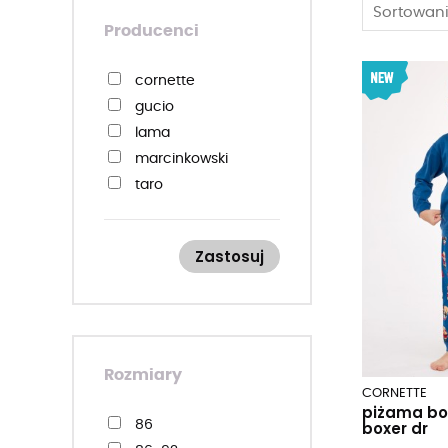
Sortowani
Producenci
cornette
gucio
lama
marcinkowski
taro
Zastosuj
Rozmiary
CORNETTE
piżama boy
boxer dr
86