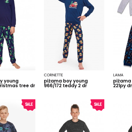
CORNETTE
LAMA
y young
piżama boy young
piżama 
ristmas tree dr
966/172 teddy 2 dr
221py dr