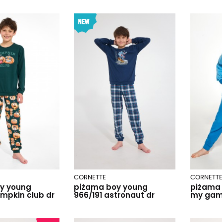
CORNETTE
CORNETT
y young
piżama boy young
piżama 
mpkin club dr
966/191 astronaut dr
my gam