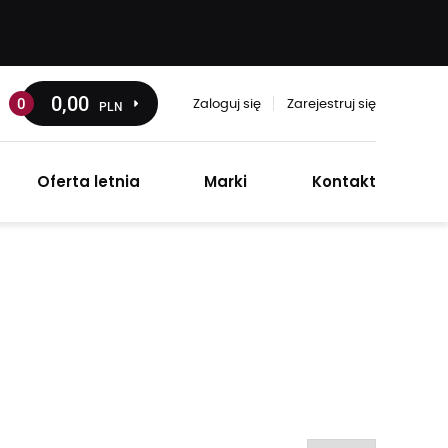
0
,00
0
PLN
Zaloguj się
Zarejestruj się
Oferta letnia
Marki
Kontakt