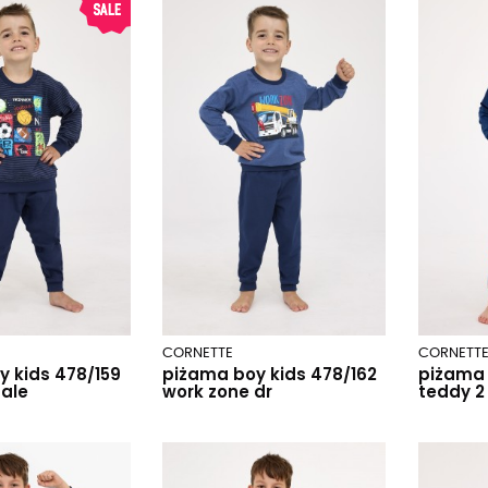
CORNETTE
CORNETT
 kids 478/159
piżama boy kids 478/162
piżama 
sale
work zone dr
teddy 2