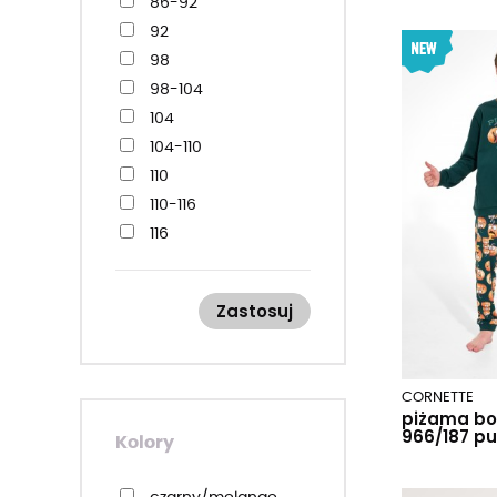
86-92
92
98
98-104
104
104-110
110
110-116
116
122
122-128
Zastosuj
128
134
134-140
CORNETTE
140
piżama bo
966/187 pu
146
Kolory
146-152
152