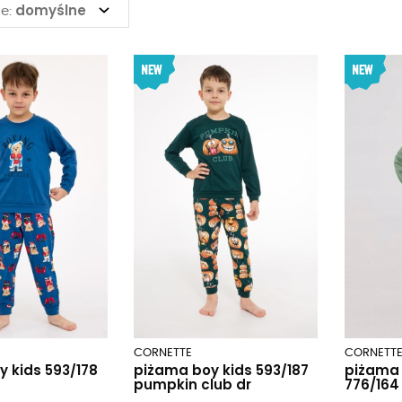
domyślne
e:
CORNETTE
CORNETT
 kids 593/178
piżama boy kids 593/187
piżama
pumpkin club dr
776/164