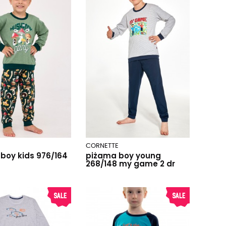
E
CORNETTE
boy kids 976/164
piżama boy young
268/148 my game 2 dr