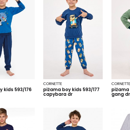
CORNETTE
CORNETT
 kids 593/176
piżama boy kids 593/177
piżama 
capybara dr
gang dr