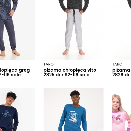
TARO
TARO
łopięca greg
piżama chłopięca vito
piżama 
2-116 sale
2825 dr r.92-116 sale
2826 dr 