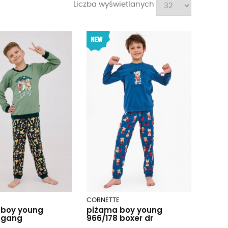
Liczba wyświetlanych
E
CORNETTE
 boy young
piżama boy young
 gang
966/178 boxer dr