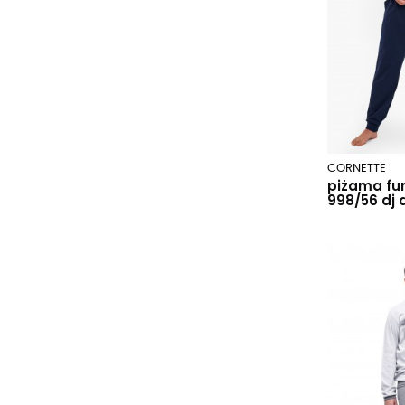
CORNETTE
piżama fu
998/56 dj 