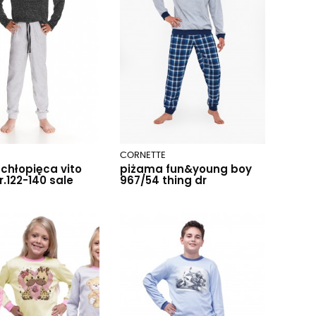
CORNETTE
chłopięca vito
piżama fun&young boy
r.122-140 sale
967/54 thing dr