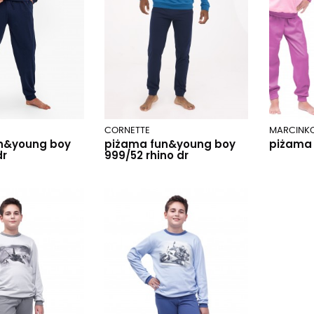
CORNETTE
MARCINK
n&young boy
piżama fun&young boy
piżama 
dr
999/52 rhino dr