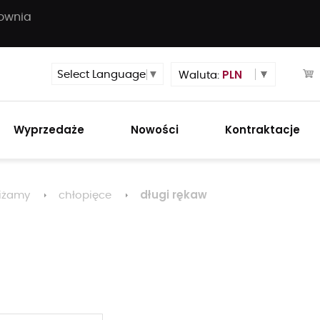
townia
PLN
Select Language
▼
Waluta:
Wyprzedaże
Nowości
Kontraktacje
długi rękaw
iżamy
chłopięce