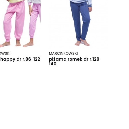
OWSKI
MARCINKOWSKI
happy dr r.86-122
piżama romek dr r.128-
140