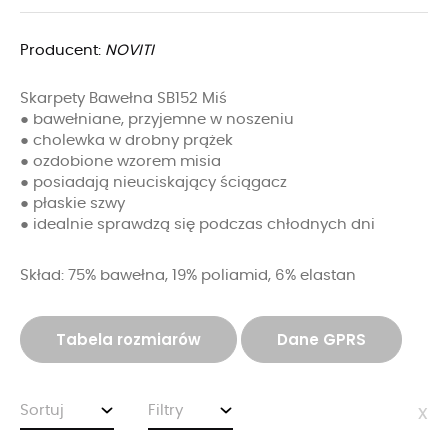
Producent:
NOVITI
Skarpety Bawełna SB152 Miś
● bawełniane, przyjemne w noszeniu
● cholewka w drobny prążek
● ozdobione wzorem misia
● posiadają nieuciskający ściągacz
● płaskie szwy
● idealnie sprawdzą się podczas chłodnych dni
Skład: 75% bawełna, 19% poliamid, 6% elastan
Tabela rozmiarów
Dane GPRS
Sortuj
Filtry
x