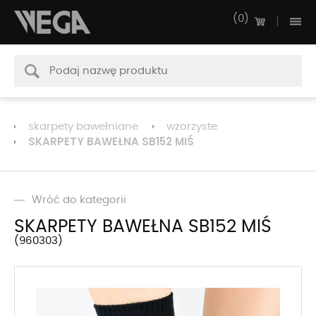
0
skarpety bawełniane
wzorzyste
SKARPETY BAWEŁNA SB152 MIŚ
Wróć do kategorii
SKARPETY BAWEŁNA SB152 MIŚ
960303