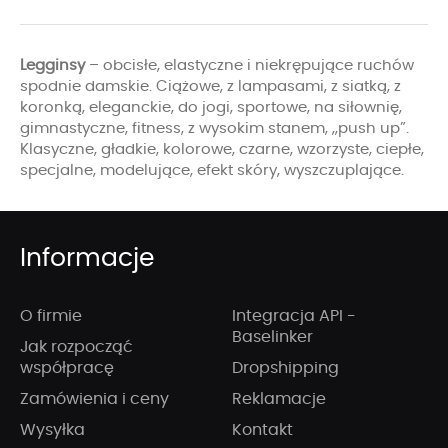
Legginsy
– obcisłe, elastyczne i niekrępujące ruchów
spodnie damskie. Ciążowe, z lampasami, z siatką, z
koronką, eleganckie, do jogi, sportowe, na siłownię,
gimnastyczne, fitness, z wysokim stanem, „push up”.
Klasyczne, gładkie, kolorowe, czarne, wzorzyste, ciepłe,
specjalne, modelujące, efekt skóry, wyszczuplające.
Informacje
O firmie
Integracja API -
Baselinker
Jak rozpocząć
współpracę
Dropshipping
Zamówienia i ceny
Reklamacje
Wysyłka
Kontakt