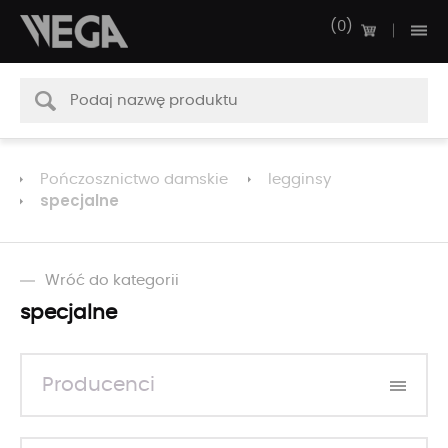
0
Pończosznictwo damskie
legginsy
specjalne
Wróć do kategorii
specjalne
Producenci