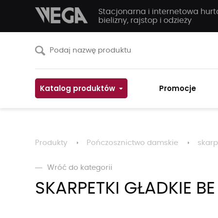
Stacjonarna i internetowa hur
bielizny, rajstop i odzieży
Katalog produktów
Promocje
Produkty
Pończosznictwo damskie
skarp
Wróć do kategorii
SKARPETKI GŁADKIE BE