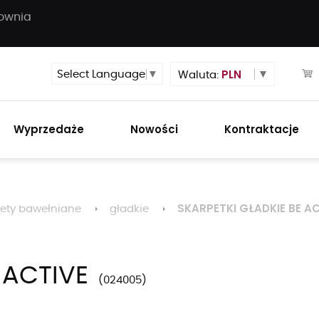
townia
PLN
Select Language
▼
Waluta:
Wyprzedaże
Nowości
Kontraktacje
SKARPETKI GŁADKIE BE A
ety bawełniane
gładkie
 ACTIVE
024005