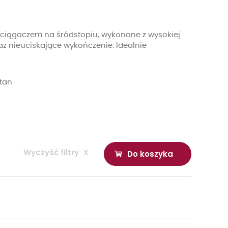
 ściągaczem na śródstopiu, wykonane z wysokiej
az nieuciskające wykończenie. Idealnie
stan
Wyczyść filtry
x
Do koszyka