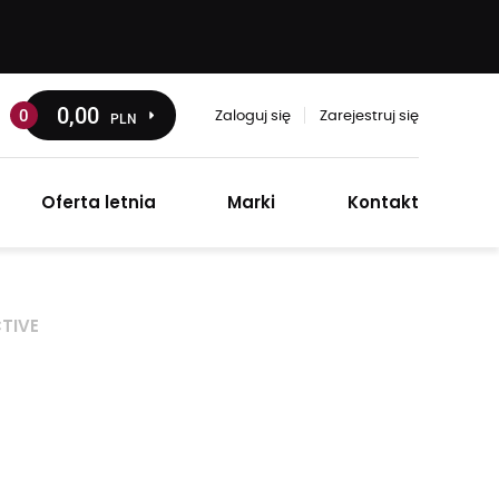
0
,00
0
PLN
Zaloguj się
Zarejestruj się
Oferta letnia
Marki
Kontakt
CTIVE