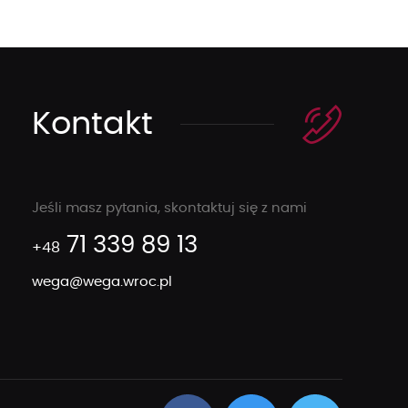
Kontakt
Jeśli masz pytania, skontaktuj się z nami
71 339 89 13
+48
wega@wega.wroc.pl