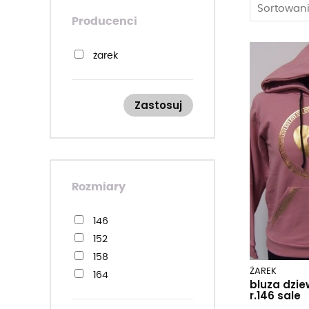
Sortowani
Producenci
żarek
Zastosuj
Rozmiary
146
152
158
ŻAREK
164
bluza dzi
r.146 sale