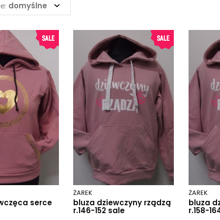
domyślne
e:
ŻAREK
ŻAREK
ewczęca serce
bluza dziewczyny rządzą
bluza d
r.146-152 sale
r.158-16