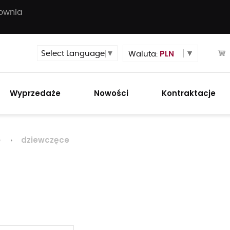
townia
PLN
Select Language
▼
Waluta:
Wyprzedaże
Nowości
Kontraktacje
dziewczęce
e