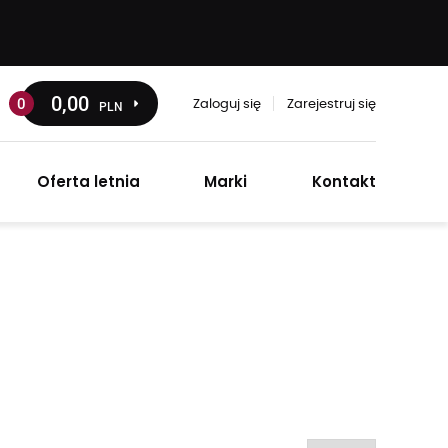
0
,00
0
PLN
Zaloguj się
Zarejestruj się
Oferta letnia
Marki
Kontakt