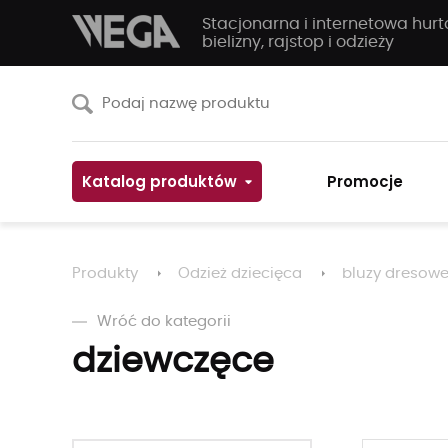
Stacjonarna i internetowa hur
bielizny, rajstop i odzieży
Katalog produktów
Promocje
Produkty
Odzież dziecięca
bluzy dresow
Wróć do kategorii
dziewczęce