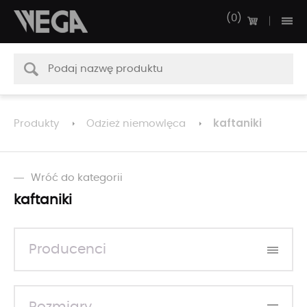
0
kaftaniki
Produkty
Odzież niemowlęca
Wróć do kategorii
kaftaniki
Producenci