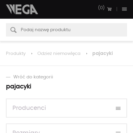
0
pajacyki
Produkty
Odzież niemowlęca
Wróć do kategorii
pajacyki
Producenci