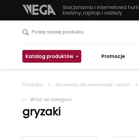
Stacjonarna i internetowa hur
bielizny, rajstop i odzieży
Katalog produktów
Promocje
Produkty
Akcesoria dla niemowląt i dzieci
Wróć do kategorii
gryzaki