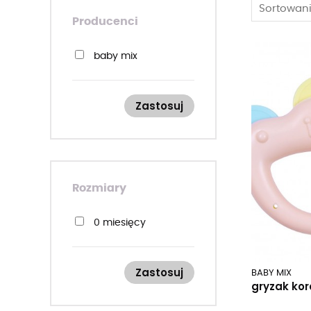
Sortowani
Producenci
baby mix
Zastosuj
Rozmiary
0 miesięcy
Zastosuj
BABY MIX
gryzak kor