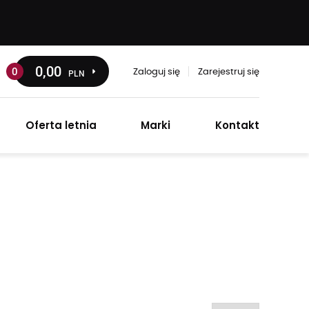
0
,00
0
PLN
Zaloguj się
Zarejestruj się
Oferta letnia
Marki
Kontakt