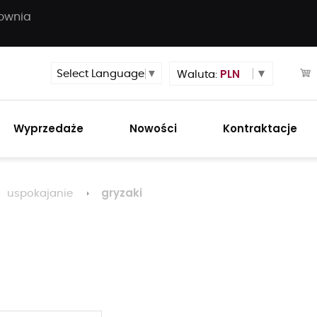
townia
PLN
Select Language
▼
Waluta:
Wyprzedaże
Nowości
Kontraktacje
gryzaki
uspokajanie