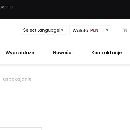
townia
PLN
Select Language
▼
Waluta:
Wyprzedaże
Nowości
Kontraktacje
uspokajanie