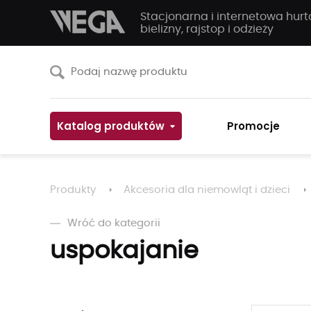
Stacjonarna i internetowa hur
bielizny, rajstop i odzieży
Katalog produktów
Promocje
Produkty
Akcesoria dla niemowląt i dzieci
Wróć do kategorii
uspokajanie