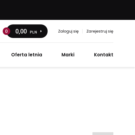
0
,00
0
PLN
Zaloguj się
Zarejestruj się
Oferta letnia
Marki
Kontakt