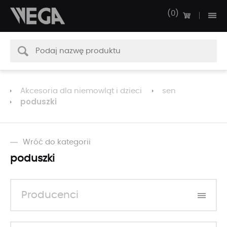
0
Akcesoria dla niemowląt i dzieci
sen
poduszki
Wróć do kategorii
poduszki
Producenci