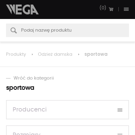
0
sportowa
Produkty
Odzież damska
Wróć do kategorii
sportowa
Producenci