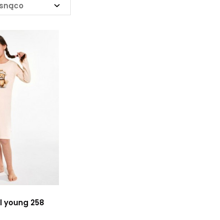
osnąco
rl young 258