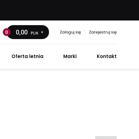
0
,00
0
PLN
Zaloguj się
Zarejestruj się
Oferta letnia
Marki
Kontakt