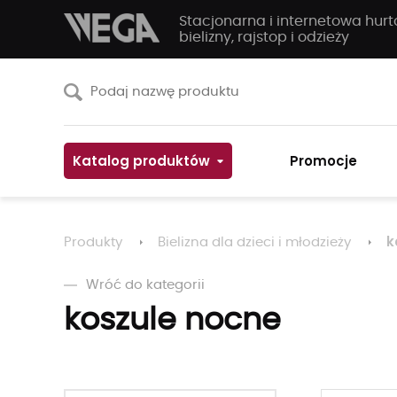
Stacjonarna i internetowa hur
bielizny, rajstop i odzieży
Katalog produktów
Promocje
k
Produkty
Bielizna dla dzieci i młodzieży
Wróć do kategorii
koszule nocne