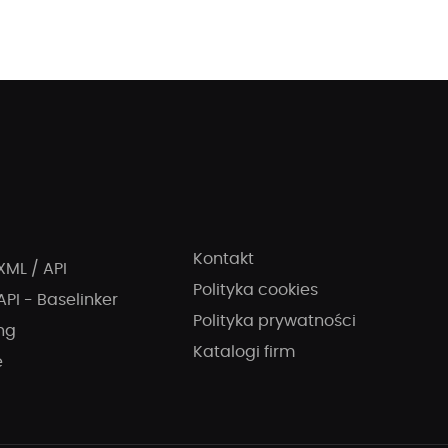
Kontakt
XML / API
Polityka cookies
API - Baselinker
Polityka prywatności
ng
Katalogi firm
e