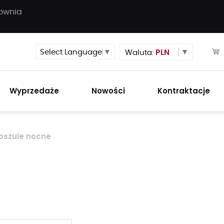
townia
PLN
Select Language
▼
Waluta:
Wyprzedaże
Nowości
Kontraktacje
oszule nocne