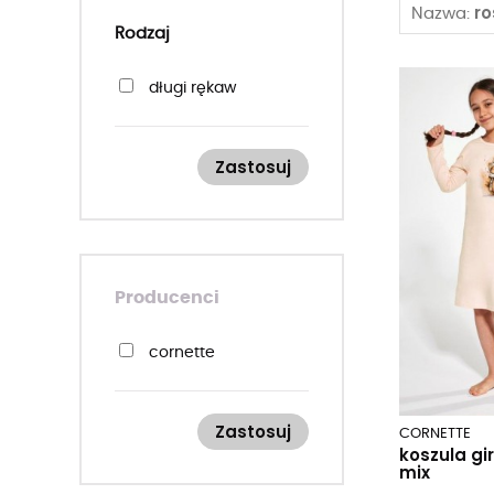
r
Nazwa:
Rodzaj
długi rękaw
Zastosuj
Producenci
cornette
Zastosuj
CORNETTE
koszula gi
mix