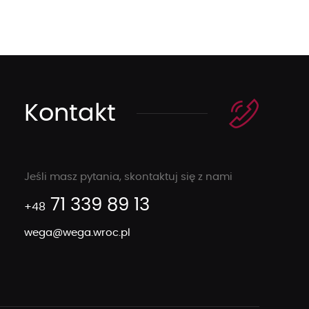
Kontakt
Jeśli masz pytania, skontaktuj się z nami
71 339 89 13
+48
wega@wega.wroc.pl