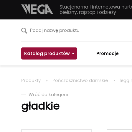
Stacjonarna i internetowa hur
bielizny, rajstop i odzieży
Katalog produktów
Promocje
Produkty
Pończosznictwo damskie
leggi
Wróć do kategorii
gładkie