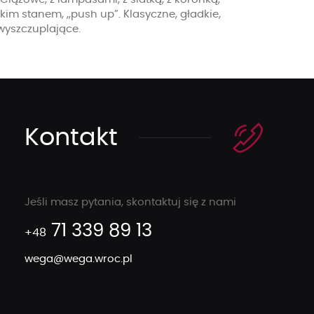
okim stanem, „push up”. Klasyczne, gładkie,
 wyszczuplające.
Kontakt
Jeśli masz pytania, skontaktuj się z nami
71 339 89 13
+48
wega@wega.wroc.pl