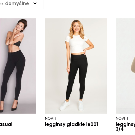
domyślne
e:
NOVITI
NOVITI
asual
legginsy gładkie le001
leggins
3/4