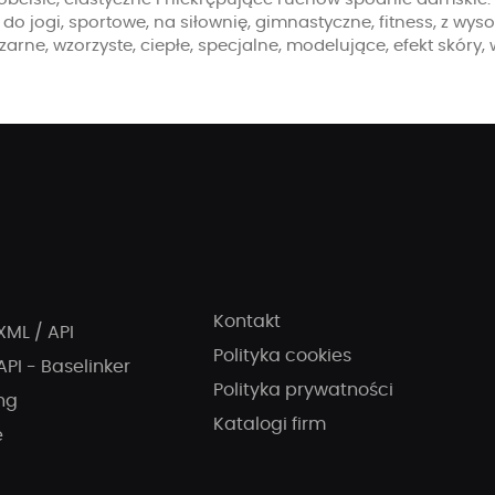
 do jogi, sportowe, na siłownię, gimnastyczne, fitness, z wys
zarne, wzorzyste, ciepłe, specjalne, modelujące, efekt skóry,
Kontakt
XML / API
Polityka cookies
API - Baselinker
Polityka prywatności
ng
Katalogi firm
e