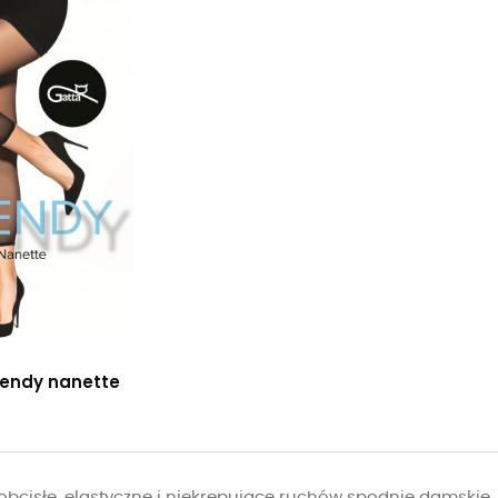
rendy nanette
obcisłe, elastyczne i niekrępujące ruchów spodnie damskie. 