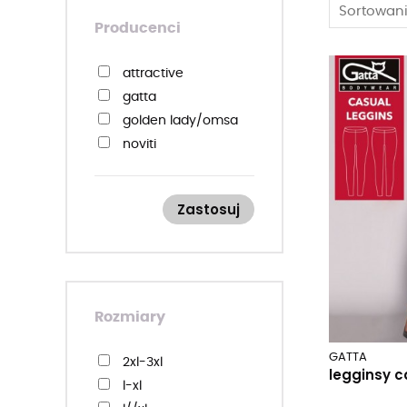
Sortowani
Producenci
attractive
gatta
golden lady/omsa
noviti
Zastosuj
Rozmiary
GATTA
2xl-3xl
legginsy c
l-xl