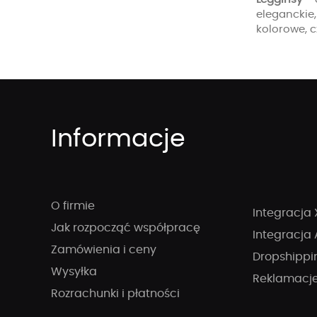
eleganckie,
kolorowe, c
Informacje
O firmie
Integracja 
Jak rozpocząć współpracę
Integracja 
Zamówienia i ceny
Dropshippi
Wysyłka
Reklamacj
Rozrachunki i płatności