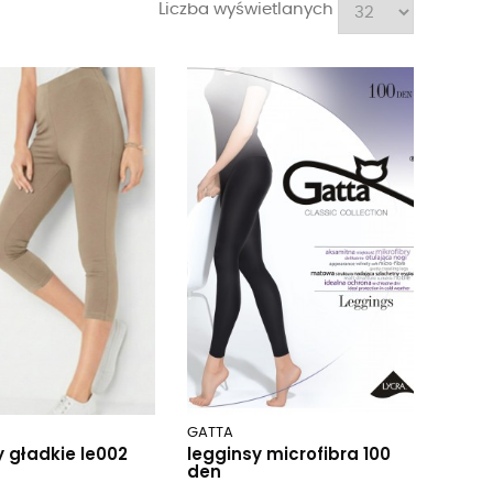
Liczba wyświetlanych
GATTA
y gładkie le002
legginsy microfibra 100
den