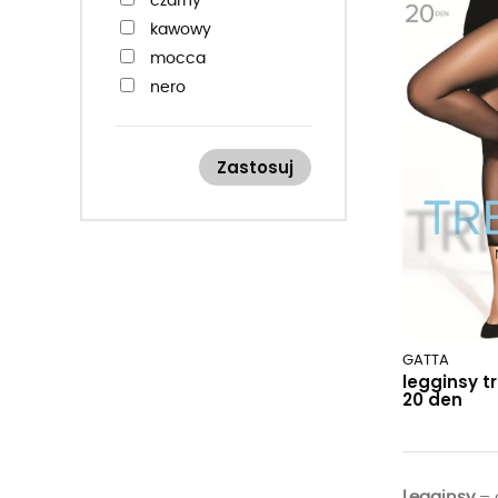
czarny
kawowy
mocca
nero
Zastosuj
GATTA
legginsy t
20 den
Legginsy
– 