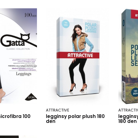
ATTRACTIVE
ATTRACTI
icrofibra 100
legginsy polar plush 180
leggins
den
180 den