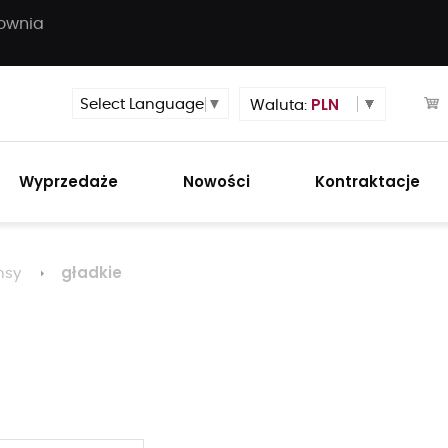
townia
PLN
Select Language
▼
Waluta:
Wyprzedaże
Nowości
Kontraktacje
gładkie
nsy