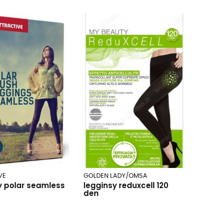
VE
GOLDEN LADY/OMSA
y polar seamless
legginsy reduxcell 120
den