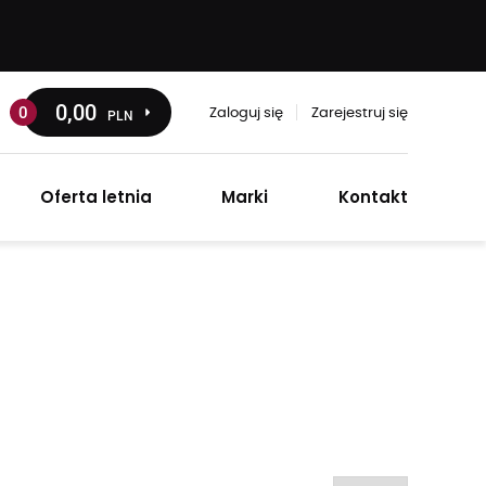
0
,00
0
PLN
Zaloguj się
Zarejestruj się
Oferta letnia
Marki
Kontakt