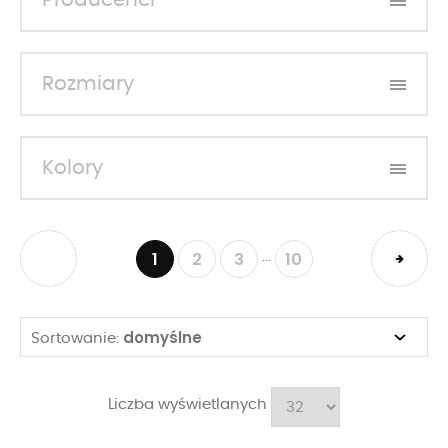
Producenci
Rozmiary
Kolory
1
2
3
10
...
domyślne
Sortowanie:
Liczba wyświetlanych