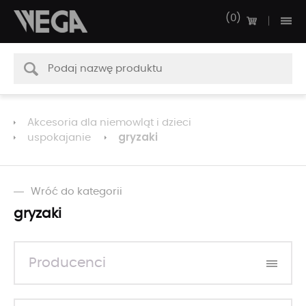
0
Akcesoria dla niemowląt i dzieci
gryzaki
uspokajanie
Wróć do kategorii
gryzaki
Producenci