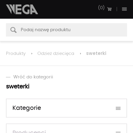
0
sweterki
Produkty
Odzież dziecięca
Wróć do kategorii
sweterki
Kategorie