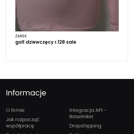
ŻAREK
golf dziewczęcy r.128 sale
Informacje
O firmie
Integracja API -
Baselinker
Jak rozpocząć
współpracę
Dropshipping