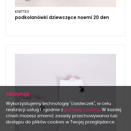
KNITTEX
podkolanówki dziewczęce noemi 20 den
x
Wykorzystujemy technologię "ciasteczek", w celu
realizacji usług i zgodnie z
polityką cookies
. W każdej
chwili możesz zmienić zasady przechowywania lub
dostępu do plików cookies w Twojej przeglądarce.