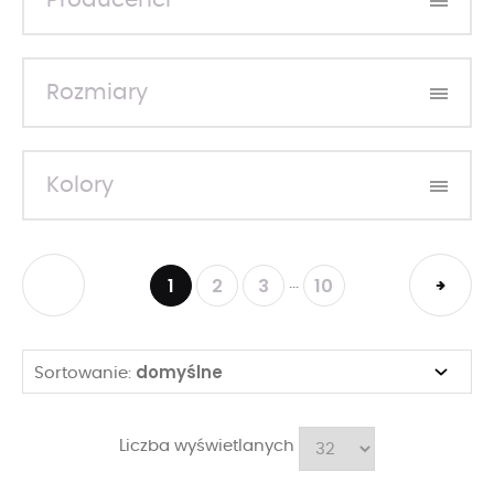
Producenci
Rozmiary
Kolory
1
2
3
10
...
domyślne
Sortowanie:
Liczba wyświetlanych