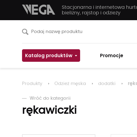
Stacjonarna i internetowa hur
bielizny, rajstop i odzieży
Katalog produktów
Promocje
ręk
Produkty
Odzież męska
dodatki
Wróć do kategorii
rękawiczki