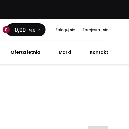
0
,00
0
PLN
Zaloguj się
Zarejestruj się
Oferta letnia
Marki
Kontakt