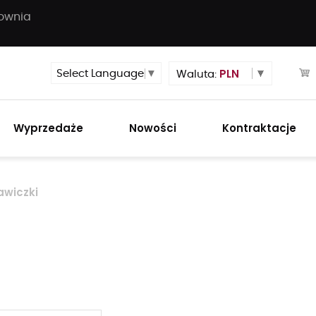
townia
PLN
Select Language
▼
Waluta:
Wyprzedaże
Nowości
Kontraktacje
awiczki