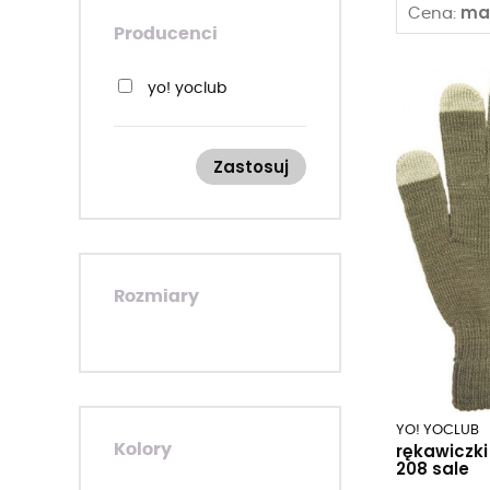
ma
Cena:
Producenci
yo! yoclub
Zastosuj
Rozmiary
YO! YOCLUB
rękawiczki
Kolory
208 sale