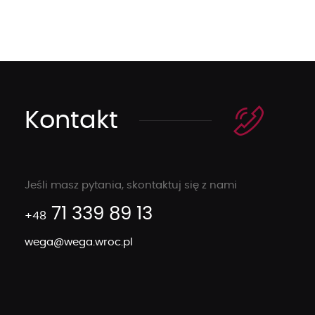
Kontakt
Jeśli masz pytania, skontaktuj się z nami
71 339 89 13
+48
wega@wega.wroc.pl