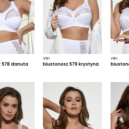
VIKI
VIKI
z 578 danuta
biustonosz 579 krystyna
biuston