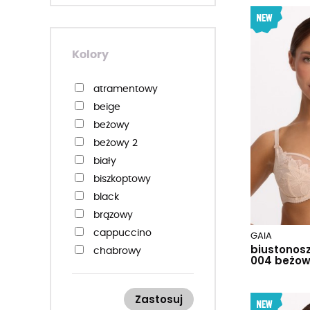
65f
65g
65h
Kolory
65i
65j
atramentowy
65k
beige
65l
beżowy
65m
beżowy 2
65n
biały
65o
biszkoptowy
65p
black
70a
brązowy
70aa
cappuccino
GAIA
biustonosz 
70b
chabrowy
004 beżo
70bb
czarno-beżowy
70c
czarny
Zastosuj
70cc
czarny ażur