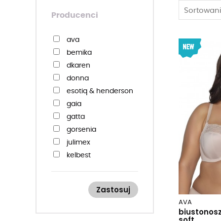
Sortowani
Producenci
ava
bemika
dkaren
donna
esotiq & henderson
gaia
gatta
gorsenia
julimex
kelbest
key
kinga
Zastosuj
lupoline
AVA
mitex
biustonosz
soft
obsessive