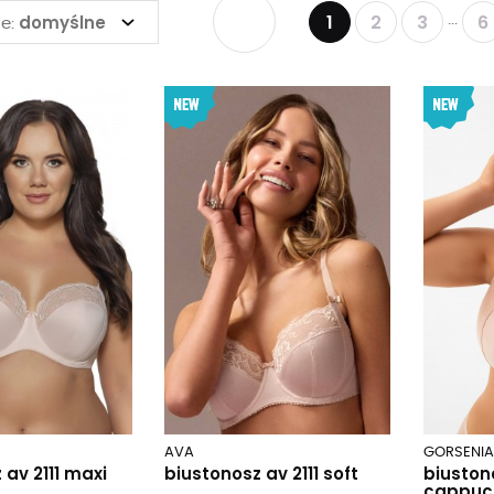
1
2
3
6
domyślne
...
e:
AVA
GORSENIA
 av 2111 maxi
biustonosz av 2111 soft
biuston
cappuc