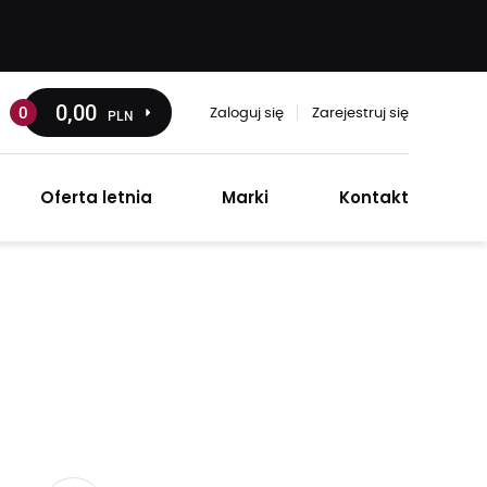
0
,00
0
PLN
Zaloguj się
Zarejestruj się
Oferta letnia
Marki
Kontakt