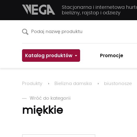
Stacjonarna i internetowa hur
bielizny, rajstop i odzieży
Katalog produktów
Promocje
Produkty
Bielizna damska
biustonosze
Wróć do kategorii
miękkie