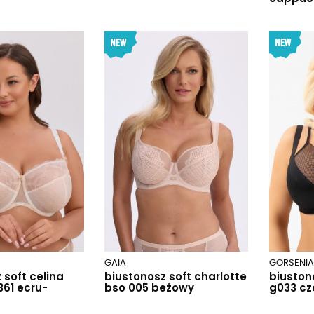
GAIA
GORSENIA
 soft celina
biustonosz soft charlotte
biustono
361 ecru-
bso 005 beżowy
g033 cz