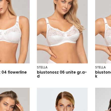
STELLA
STELLA
 04 flowerline
biustonosz 06 unite gr.a-
biustono
d
k