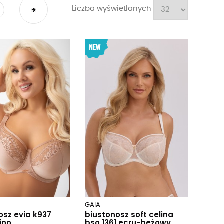
Liczba wyświetlanych
GAIA
osz evia k937
biustonosz soft celina
ino
bso 1361 ecru-beżowy