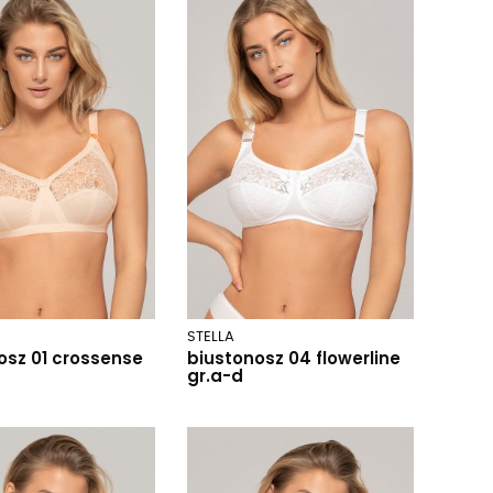
STELLA
osz 01 crossense
biustonosz 04 flowerline
gr.a-d