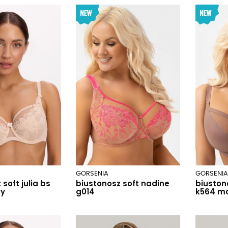
GORSENIA
GORSENIA
soft julia bs
biustonosz soft nadine
biuston
wy
g014
k564 m