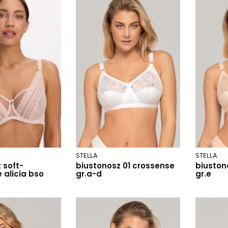
STELLA
STELLA
 soft-
biustonosz 01 crossense
biuston
 alicia bso
gr.a-d
gr.e
wy