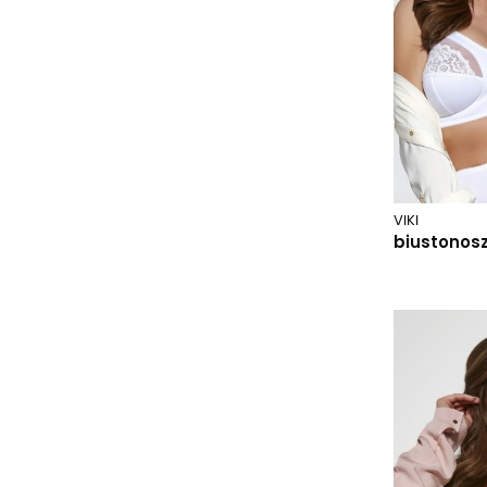
85dd
85e
85f
85g
85h
85i
85j
VIKI
85k
biustonos
85l
85m
90b
90c
90d
90dd
90e
90f
90g