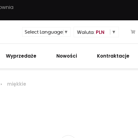
townia
PLN
Select Language
▼
Waluta:
Wyprzedaże
Nowości
Kontraktacje
miękkie