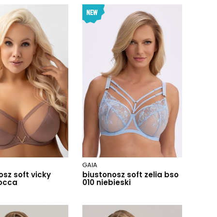
GAIA
osz soft vicky
biustonosz soft zelia bso
occa
010 niebieski