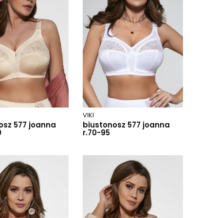
VIKI
osz 577 joanna
biustonosz 577 joanna
0
r.70-95