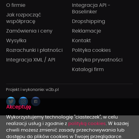
O firmie
Integracja API -
Baselinker
Jak rozpocząć
współpracę
Dropshipping
Zamówienia i ceny
Reklamacje
Wysyłka
Kontakt
Rozrachunki i płatności
Polityka cookies
Integracja XML / API
Polityka prywatności
Katalogi firm
x
Wykorzystujemy technologię "ciasteczek", w celu
realizacji usług i zgodnie z
polityką cookies
. W każdej
chwili możesz zmienić zasady przechowywania lub
dostępu do plików cookies w Twojej przeglądarce.