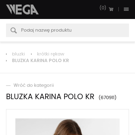
0
bluzki
krótki rękaw
BLUZKA KARINA POLO KR
Wróć do kategorii
BLUZKA KARINA POLO KR
670911