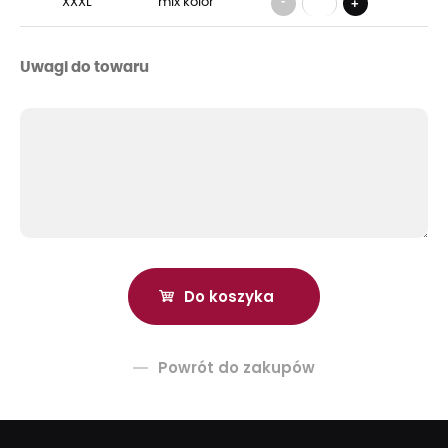
-
XXXL
mix kolor
+
Uwagi do towaru
Powrót do zakupów