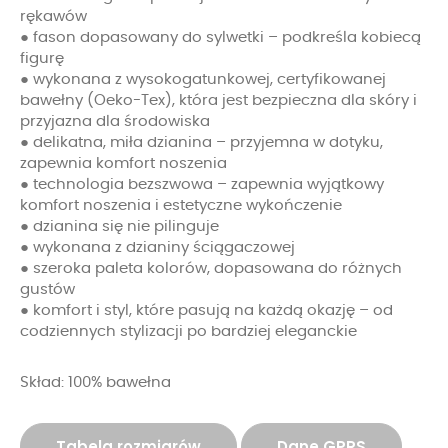
rękawów
● fason dopasowany do sylwetki – podkreśla kobiecą
figurę
● wykonana z wysokogatunkowej, certyfikowanej
bawełny (Oeko-Tex), która jest bezpieczna dla skóry i
przyjazna dla środowiska
● delikatna, miła dzianina – przyjemna w dotyku,
zapewnia komfort noszenia
● technologia bezszwowa – zapewnia wyjątkowy
komfort noszenia i estetyczne wykończenie
● dzianina się nie pilinguje
● wykonana z dzianiny ściągaczowej
● szeroka paleta kolorów, dopasowana do różnych
gustów
● komfort i styl, które pasują na każdą okazję – od
codziennych stylizacji po bardziej eleganckie
Skład: 100% bawełna
Tabela rozmiarów
Dane GPRS