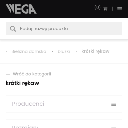
0
krótki rękaw
Bielizna damska
bluzki
Wróć do kategorii
krótki rękaw
Producenci