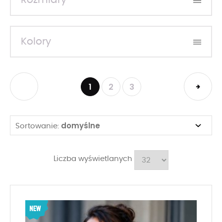
Rozmiary
Kolory
1
2
3
domyślne
Sortowanie:
Liczba wyświetlanych