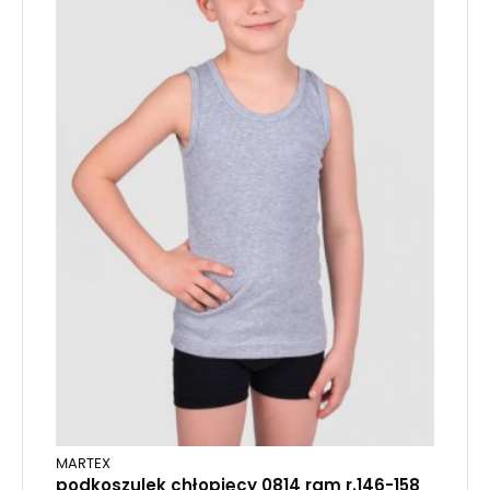
MARTEX
podkoszulek chłopięcy 0814 ram r.146-158