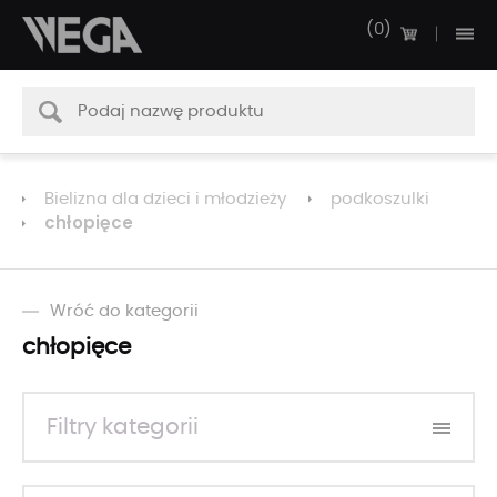
0
Bielizna dla dzieci i młodzieży
podkoszulki
chłopięce
Wróć do kategorii
chłopięce
Filtry kategorii