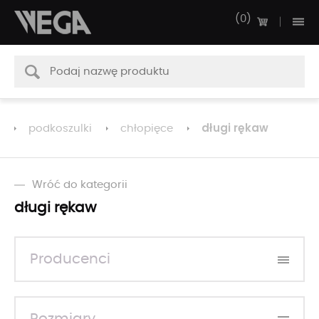
0
długi rękaw
podkoszulki
chłopięce
Wróć do kategorii
długi rękaw
Producenci