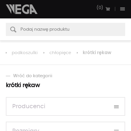
0
krótki rękaw
podkoszulki
chłopięce
Wróć do kategorii
krótki rękaw
Producenci