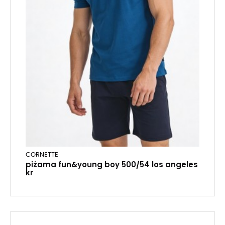
CORNETTE
piżama fun&young boy 500/54 los angeles
kr