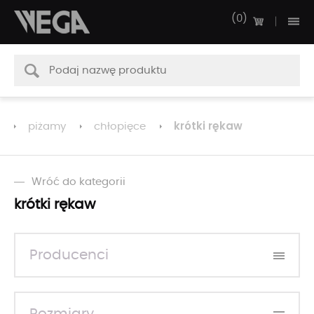
0
krótki rękaw
piżamy
chłopięce
Wróć do kategorii
krótki rękaw
Producenci