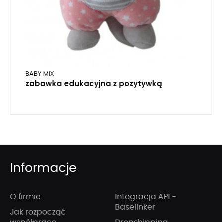
BABY MIX
zabawka edukacyjna z pozytywką
Informacje
O firmie
Integracja API -
Baselinker
Jak rozpocząć