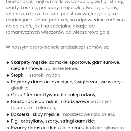
biustonosze, majtki, majtki wyszczuplające, figi, stringi,
szorty, koszule, peniuary, majteczki otwarte, piżamy,
szlafroki, a także bielizna podstawowa, korygująca i
modelująca. Nasze produkty są odpowiednie zarówno
na co dzień, jak i na specjalne okazje, od
romantycznych wieczorów po wieczorową galę.
W naszym asortymencie znajdziesz i zamówisz:
Skarpety męskie
,
damskie
,
sportowe,
garniturowe
,
ciepłe zimowe
lub lekkie letnie;
Stopki
- szeroki wybór;
Rajstopy damskie
,
dziecięce
,
świąteczne, we wzory
i
gładkie;
Odzież termoaktywna dla całej rodziny
;
Biustonosze damskie
i
młodzieżowe
w różnych
fasonach i kolorach;
Bokserki
i
slipy męskie
, młodzieżowe i dla dzieci;
Figi, brazyliany, szorty, stringi damskie
;
Piżamy damskie
i
koszule nocne
z krótkim rękawem,