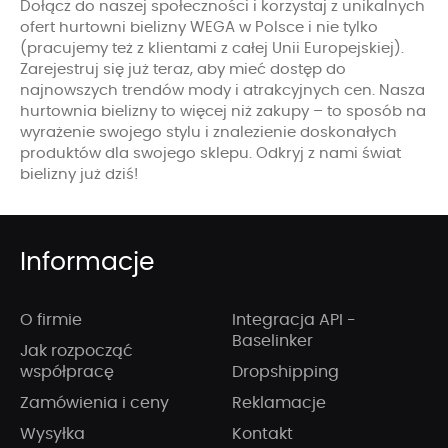
Dołącz do naszej społeczności i korzystaj z unikalnych
ofert hurtowni bielizny WEGA w Polsce i nie tylko
(pracujemy też z klientami z całej Unii Europejskiej).
Zarejestruj się już teraz, aby mieć dostęp do
najnowszych trendów mody i atrakcyjnych cen. Nasza
hurtownia bielizny to więcej niż zakupy – to sposób na
wyrażenie swojego stylu i znalezienie doskonałych
produktów dla swojego sklepu. Odkryj z nami świat
bielizny już dziś!
Informacje
O firmie
Integracja API -
Baselinker
Jak rozpocząć
współpracę
Dropshipping
Zamówienia i ceny
Reklamacje
Wysyłka
Kontakt