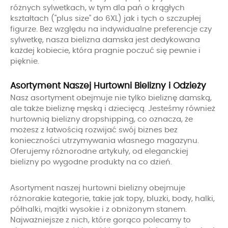
różnych sylwetkach, w tym dla pań o krągłych
kształtach ("plus size" do 6XL) jak i tych o szczupłej
figurze. Bez względu na indywidualne preferencje czy
sylwetkę, nasza bielizna damska jest dedykowana
każdej kobiecie, która pragnie poczuć się pewnie i
pięknie.
Asortyment Naszej Hurtowni Bielizny i Odzieży
Nasz asortyment obejmuje nie tylko bieliznę damską,
ale także bieliznę męską i dziecięcą. Jesteśmy również
hurtownią bielizny dropshipping, co oznacza, że
możesz z łatwością rozwijać swój biznes bez
konieczności utrzymywania własnego magazynu.
Oferujemy różnorodne artykuły, od eleganckiej
bielizny po wygodne produkty na co dzień.
Asortyment naszej hurtowni bielizny obejmuje
różnorakie kategorie, takie jak topy, bluzki, body, halki,
półhalki, majtki wysokie i z obniżonym stanem.
Najważniejsze z nich, które gorąco polecamy to