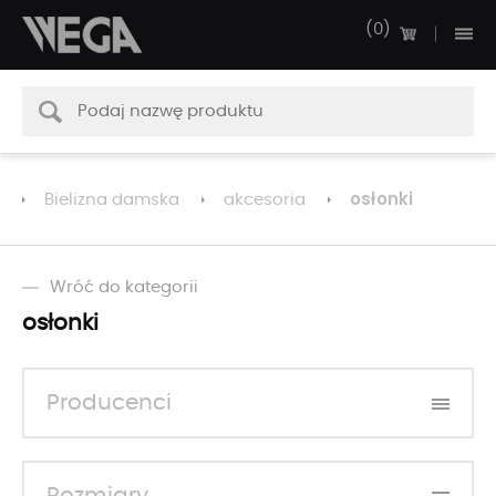
0
osłonki
Bielizna damska
akcesoria
Wróć do kategorii
osłonki
Producenci