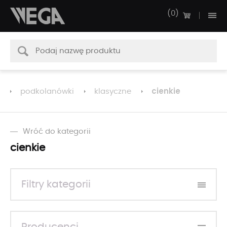
0
cienkie
podkolanówki
klasyczne
Wróć do kategorii
cienkie
Filtry kategorii