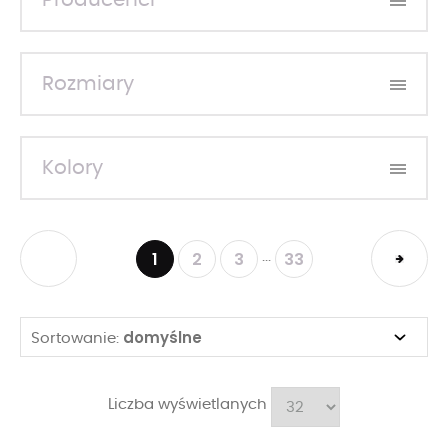
Producenci
Rozmiary
Kolory
1
2
3
33
...
domyślne
Sortowanie:
Liczba wyświetlanych