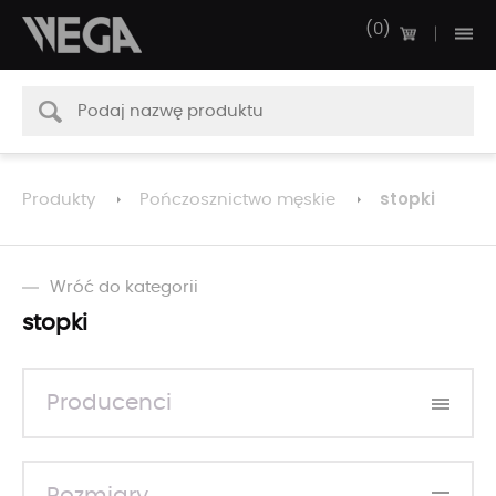
0
stopki
Produkty
Pończosznictwo męskie
Wróć do kategorii
stopki
Producenci