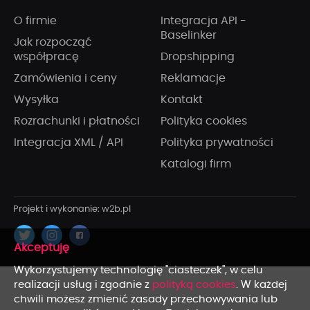
O firmie
Integracja API -
Baselinker
Jak rozpocząć
współpracę
Dropshipping
Zamówienia i ceny
Reklamacje
Wysyłka
Kontakt
Rozrachunki i płatności
Polityka cookies
Integracja XML / API
Polityka prywatności
Katalogi firm
x
Wykorzystujemy technologię "ciasteczek", w celu
realizacji usług i zgodnie z
polityką cookies
. W każdej
chwili możesz zmienić zasady przechowywania lub