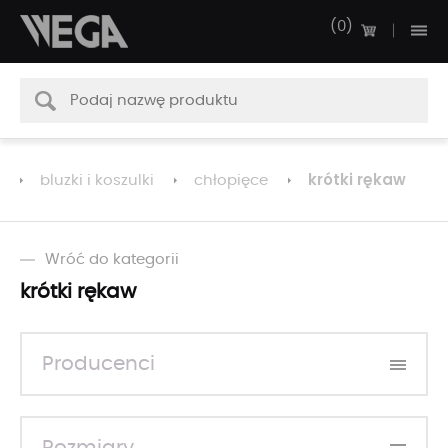
0
krótki rękaw
bluzki i koszulki
chłopięce
Wróć do kategorii
krótki rękaw
Producenci