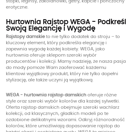
stopki, leginsy, zakolanówki, getry, kapcie i pończochy
erotyczne.
Hurtownia Rajstop WEGA - Podkreśl
Swoją Elegancję i Wygodę
Rajstopy damskie
to nie tylko dodatek do stroju – to
kluczowy element, który podkreśla elegancję i
zapewnia wygodę każdej kobiety. WEGA, jako
hurtownia oferuje sklepom szeroki wybór
producentów i kolekcji. Mamy nadzieję, że nasza pasja
do mody pomoże Wam zaoferować każdemu
klientowi wyjątkowy produkt, który nie tylko dopełni
stylizację, ale także uczyni ją wyjątkową.
WEGA - hurtownia rajstop damskich
oferuje różne
style oraz szeroki wybór kolorów dla każdej sylwetki.
Oferta rajstop damskich obejmuje szeroki wachlarz
kolekcji, od klasycznych, gładkich modeli po te
ozdobione delikatnymi wzorami. Odkryj różnorodność
kolorów, które umożliwiają dopasowanie rajstop do