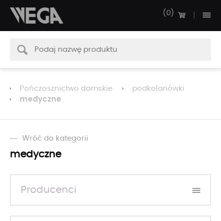
0
Pończosznictwo damskie
podkolanówki
medyczne
Wróć do kategorii
medyczne
Producenci