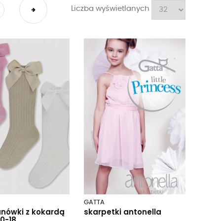
Liczba wyświetlanych
GATTA
nówki z kokardą
skarpetki antonella
.0-18