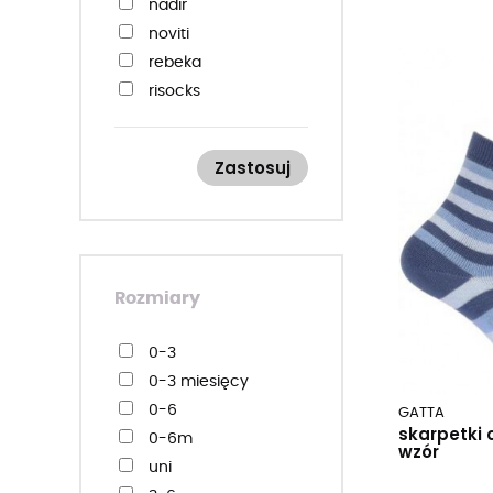
nadir
noviti
rebeka
risocks
steven
wola / gatta
Zastosuj
yo! yoclub
Rozmiary
0-3
0-3 miesięcy
0-6
GATTA
skarpetki 
0-6m
wzór
uni