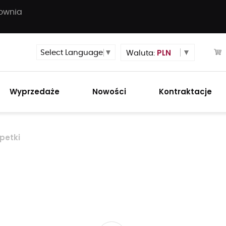
townia
PLN
Select Language
▼
Waluta:
Wyprzedaże
Nowości
Kontraktacje
petki