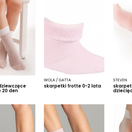
WOLA / GATTA
STEVEN
 dziewczęce
skarpetki frotte 0-2 lata
skarpetk
 20 den
dziecię