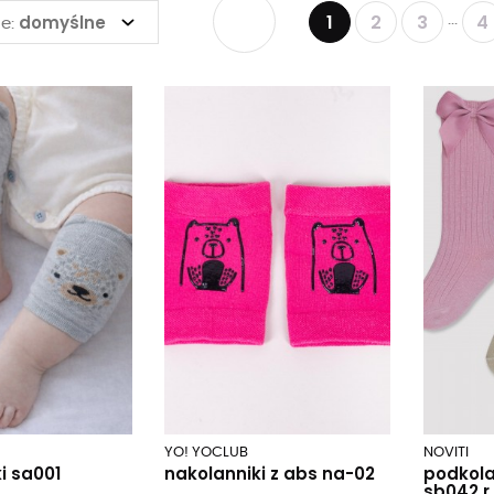
1
2
3
4
domyślne
...
e:
YO! YOCLUB
NOVITI
i sa001
nakolanniki z abs na-02
podkola
sb042 r