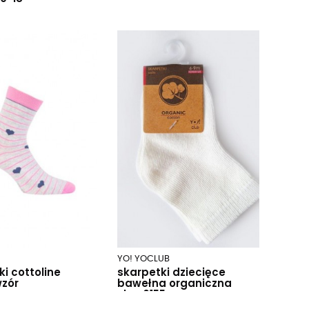
YO! YOCLUB
i cottoline
skarpetki dziecięce
zór
bawełna organiczna
ska-0155