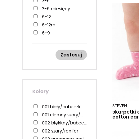
3-6
3-6 miesięcy
6-12
6-12m
6-9
6-9 miesięcy
11-13
Zastosuj
12-14
12-15
12-18
12-18m
14-16
Kolory
15-17
15-18
STEVEN
001 biały/babeczki
skarpetki 
16-20
001 ciemny szary/mikołaj
cotton can
17-19
002 błękitny/babeczki
18-20
002 szary/renifer
18-22