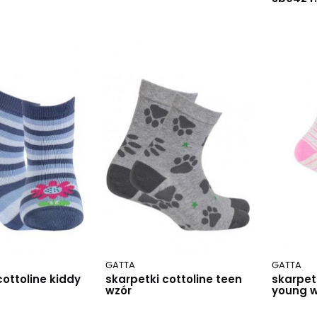
GATTA
GATTA
cottoline kiddy
skarpetki cottoline teen
skarpetk
wzór
young w