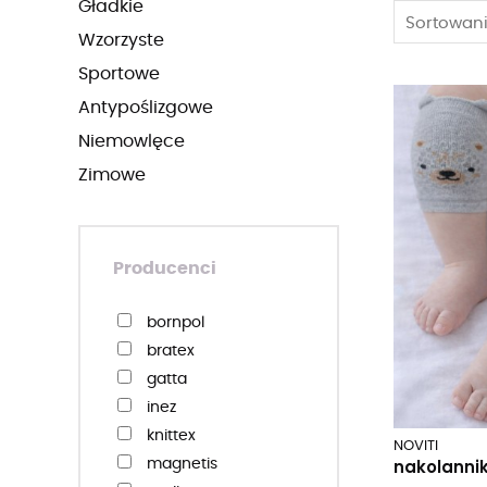
gładkie
Sortowani
wzorzyste
sportowe
antypoślizgowe
niemowlęce
zimowe
Producenci
bornpol
bratex
gatta
inez
knittex
NOVITI
nakolannik
magnetis