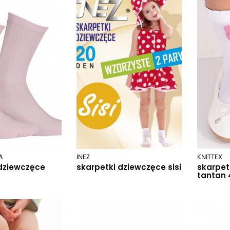
A
INEZ
KNITTEX
 dziewczęce
skarpetki dziewczęce sisi
skarpet
tantan 