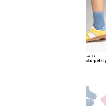
033 czarny/ptaki
033 grafitowy/śnieżynki
033 jeans/mikołaj
034 granatowy/śnieżynki
035 błękitny/pingwin
036 różowy/owca
037 grafitowy-czerwony/elf
037 pomarańczowy
038 melanż szary
GATTA
039 jeans
skarpetki g
040 granatowy
041 czarny
042 melanż różowy
043 turkusowy/pingwin
044 jeans/pingwin
045 niebieski/miś
046 granatowy/miś