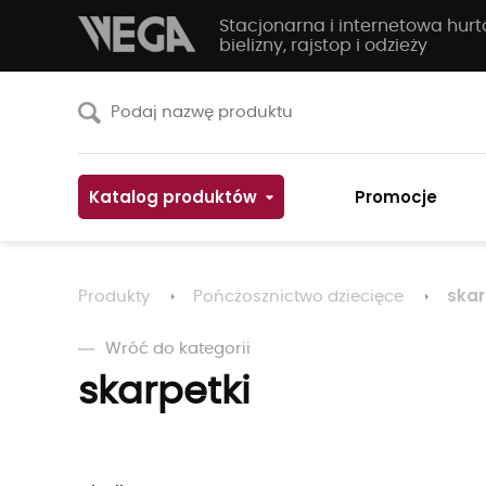
Stacjonarna i internetowa hur
bielizny, rajstop i odzieży
Katalog produktów
Promocje
skar
Produkty
Pończosznictwo dziecięce
Wróć do kategorii
skarpetki