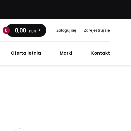
0
,00
0
PLN
Zaloguj się
Zarejestruj się
Oferta letnia
Marki
Kontakt