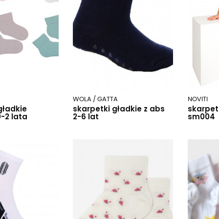
WOLA / GATTA
NOVITI
gładkie
skarpetki gładkie z abs
skarpet
-2 lata
2-6 lat
sm004