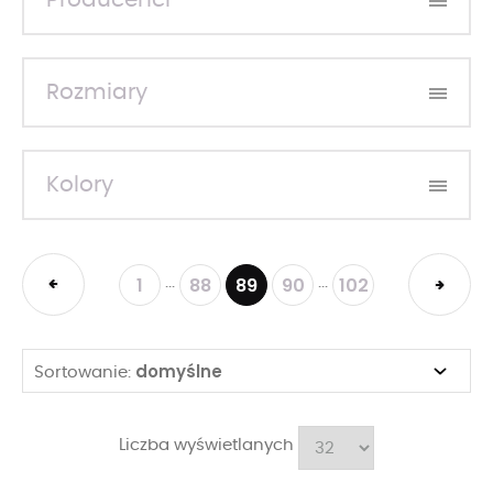
Producenci
Rozmiary
Kolory
1
88
89
90
102
...
...
domyślne
Sortowanie:
Liczba wyświetlanych