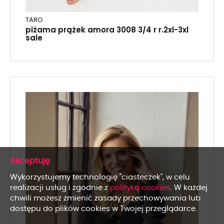
TARO
piżama prążek amora 3008 3/4 r r.2xl-3xl
sale
x
Wykorzystujemy technologię "ciasteczek", w celu
realizacji usług i zgodnie z
polityką cookies
. W każdej
chwili możesz zmienić zasady przechowywania lub
dostępu do plików cookies w Twojej przeglądarce.